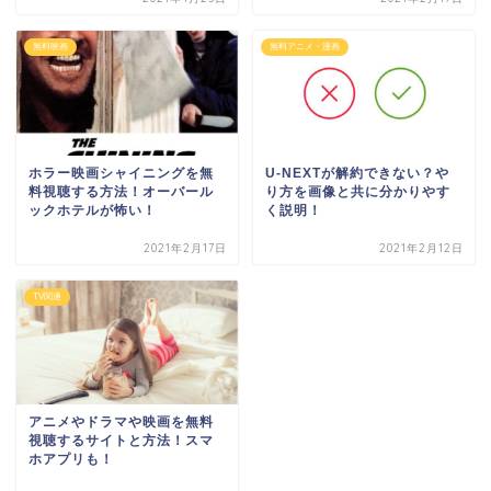
無料映画
無料アニメ・漫画
ホラー映画シャイニングを無
U-NEXTが解約できない？や
料視聴する方法！オーバール
り方を画像と共に分かりやす
ックホテルが怖い！
く説明！
2021年2月17日
2021年2月12日
TV関連
アニメやドラマや映画を無料
視聴するサイトと方法！スマ
ホアプリも！