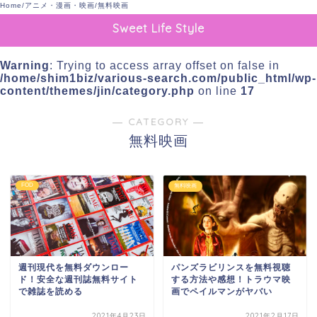
Home
/
アニメ・漫画・映画
/
無料映画
Sweet Life Style
Warning
: Trying to access array offset on false in
/home/shim1biz/various-search.com/public_html/wp-
content/themes/jin/category.php
on line
17
― CATEGORY ―
無料映画
FOD
無料映画
週刊現代を無料ダウンロー
パンズラビリンスを無料視聴
ド！安全な週刊誌無料サイト
する方法や感想！トラウマ映
で雑誌を読める
画でペイルマンがヤバい
2021年4月23日
2021年2月17日