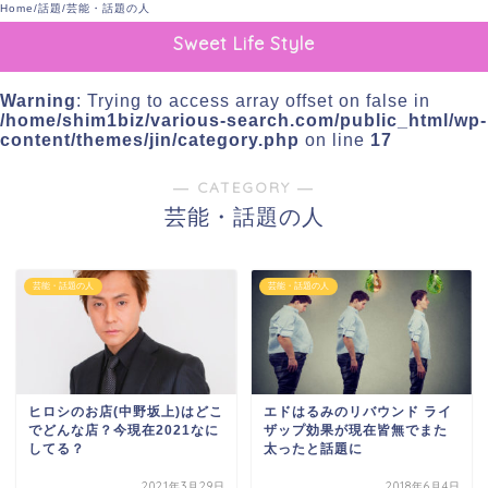
Home
/
話題
/
芸能・話題の人
Sweet Life Style
Warning
: Trying to access array offset on false in
/home/shim1biz/various-search.com/public_html/wp-
content/themes/jin/category.php
on line
17
― CATEGORY ―
芸能・話題の人
芸能・話題の人
芸能・話題の人
ヒロシのお店(中野坂上)はどこ
エドはるみのリバウンド ライ
でどんな店？今現在2021なに
ザップ効果が現在皆無でまた
してる？
太ったと話題に
2021年3月29日
2018年6月4日