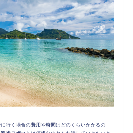
行
に行く場合の
費用
や
時間
はどのくらいかかるの